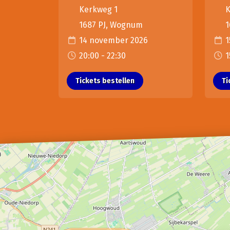
Kerkweg 1
K
1687 PJ, Wognum
1
14 november 2026
1
20:00 - 22:30
1
Tickets bestellen
Ti