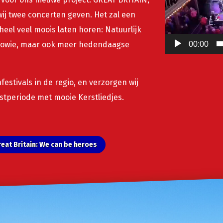
j twee concerten geven. Het zal een
el veel moois laten horen: Natuurlijk
n Bowie, maar ook meer hedendaagse
00:00
festivals in de regio, en verzorgen wij
tperiode met mooie Kerstliedjes.
reat Britain: We can be heroes