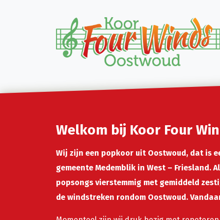
Skip to main content
Welkom bij Koor Four Wi
Wij zijn een popkoor uit Oostwoud, dat is 
gemeente Medemblik in West – Friesland. Al
popsongs vierstemmig met gemiddeld zestig
de windstreken rondom Oostwoud. Vandaar
Momenteel zijn wij druk bezig met repeteren