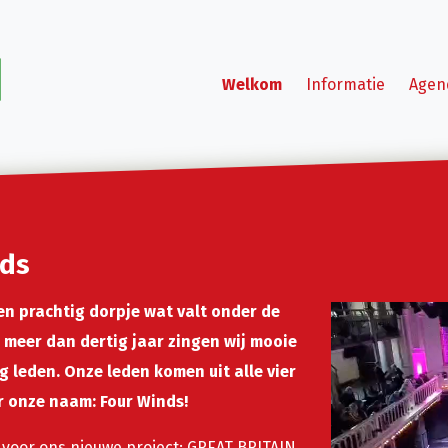
Welkom
Informatie
Agen
nds
een prachtig dorpje wat valt onder de
Videospeler
 meer dan dertig jaar zingen wij mooie
 leden. Onze leden komen uit alle vier
 onze naam: Four Winds!
 voor ons nieuwe project: GREAT BRITAIN,