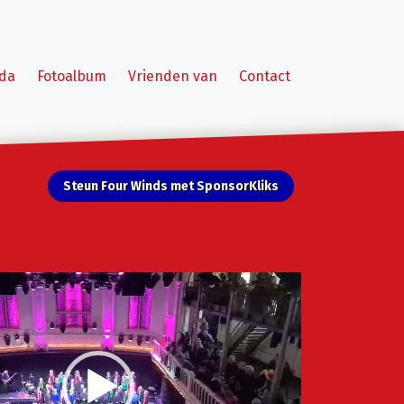
da
Fotoalbum
Vrienden van
Contact
Steun Four Winds met SponsorKliks