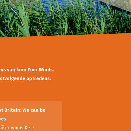
ns van koor Four Winds.
rstvolgende optredens.
t Britain: We can be
oes
iëronymus Kerk