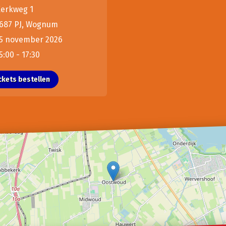
erkweg 1
687 PJ, Wognum
5 november 2026
5:00 - 17:30
ckets bestellen